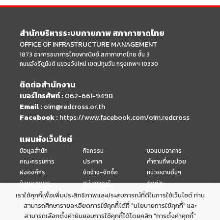
สำนักบริหารระบบกายภาพ สภากาชาดไทย
OFFICE OF INFRASTRUCTURE MANAGEMENT
1873 อาคารธนาคารไทยพาณิชย์ สภากาชาดไทย ชั้น 3
ถนนอังรีดูนังต์ แขวงวังใหม่ เขตปทุมวัน กรุงเทพฯ 10330
ติดต่อสำนักงาน
เบอร์โทรศัพท์ :
062-661-9498
Email :
oim@redcross.or.th
Facebook :
https://www.facebook.com/oim.redcross
แผนผังเว็บไซต์
ข้อมูลสำนัก
กิจกรรม
ขอแบบอาคาร
คณะกรรมการ
ประกาศ
คำถามที่พบบ่อย
ผังองค์กร
จัดจ้าง-จัดซื้อ
หน่วยงานอื่นๆ
ข้อมูลอาคาร
คลังความรู้
ติดต่อ
อาคารอนุรักษ์
ร่วมงานกับเรา
เราใช้คุกกี้เพื่อเพิ่มประสิทธิภาพและประสบการณ์ที่ดีในการใช้เว็บไซต์ ท่าน
สามารถศึกษารายละเอียดการใช้คุกกี้ได้ที่ “นโยบายการใช้คุกกี้” และ
สามารถเลือกตั้งค่ายินยอมการใช้คุกกี้ได้โดยคลิก “การตั้งค่าคุกกี้”