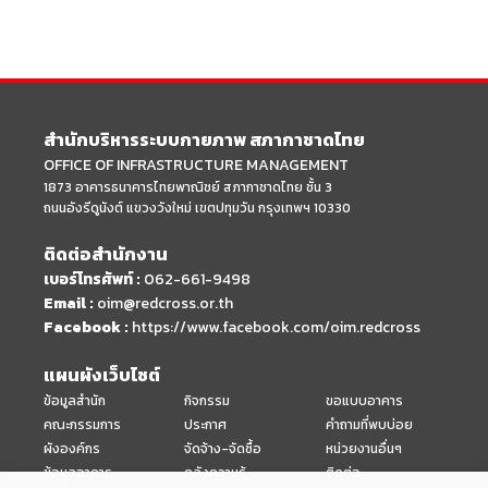
สำนักบริหารระบบกายภาพ สภากาชาดไทย
OFFICE OF INFRASTRUCTURE MANAGEMENT
1873 อาคารธนาคารไทยพาณิชย์ สภากาชาดไทย ชั้น 3
ถนนอังรีดูนังต์ แขวงวังใหม่ เขตปทุมวัน กรุงเทพฯ 10330
ติดต่อสำนักงาน
เบอร์โทรศัพท์ :
062-661-9498
Email :
oim@redcross.or.th
Facebook :
https://www.facebook.com/oim.redcross
แผนผังเว็บไซต์
ข้อมูลสำนัก
กิจกรรม
ขอแบบอาคาร
คณะกรรมการ
ประกาศ
คำถามที่พบบ่อย
ผังองค์กร
จัดจ้าง-จัดซื้อ
หน่วยงานอื่นๆ
ข้อมูลอาคาร
คลังความรู้
ติดต่อ