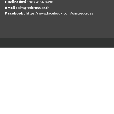
เบอร์โทรศัพท์ :
062-661-9498
Email :
oim@redcross.or.th
Facebook :
https://www.facebook.com/oim.redcross