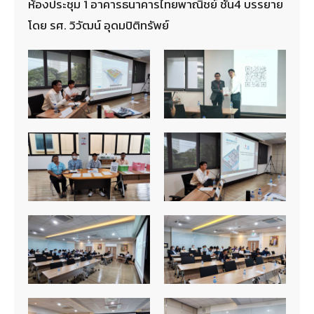
ห้องประชุม 1 อาคารธนาคารไทยพาณิชย์ ชั้น4 บรรยาย
โดย รศ. วิวัฒน์ อุดมปิติทรัพย์