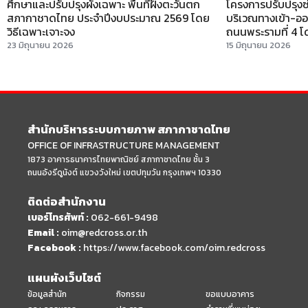
ศึกษาและปรับปรุงผังเฉพาะ พื้นที่ฝั่งตะวันตก
โครงการปรับปรุงซ่
สภากาชาดไทย ประจำปีงบประมาณ 2569 โดย
บริเวณทางเข้า-อ
วิธีเฉพาะเจาะจง
ถนนพระรามที่ 4 โดยว
23 มิถุนายน 2026
15 มิถุนายน 2026
สำนักบริหารระบบกายภาพ สภากาชาดไทย
OFFICE OF INFRASTRUCTURE MANAGEMENT
1873 อาคารธนาคารไทยพาณิชย์ สภากาชาดไทย ชั้น 3
ถนนอังรีดูนังต์ แขวงวังใหม่ เขตปทุมวัน กรุงเทพฯ 10330
ติดต่อสำนักงาน
เบอร์โทรศัพท์ :
062-661-9498
Email :
oim@redcross.or.th
Facebook :
https://www.facebook.com/oim.redcross
แผนผังเว็บไซต์
ข้อมูลสำนัก
กิจกรรม
ขอแบบอาคาร